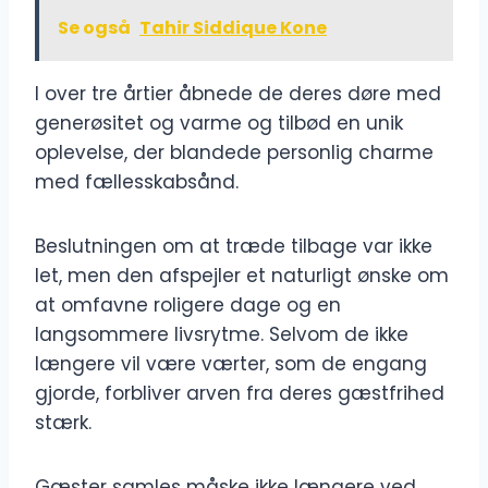
Se også
Tahir Siddique Kone
I over tre årtier åbnede de deres døre med
generøsitet og varme og tilbød en unik
oplevelse, der blandede personlig charme
med fællesskabsånd.
Beslutningen om at træde tilbage var ikke
let, men den afspejler et naturligt ønske om
at omfavne roligere dage og en
langsommere livsrytme. Selvom de ikke
længere vil være værter, som de engang
gjorde, forbliver arven fra deres gæstfrihed
stærk.
Gæster samles måske ikke længere ved