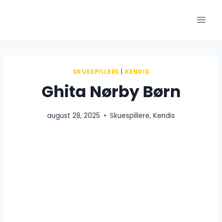
Fortsæt
til
indhold
SKUESPILLERE
|
KENDIS
Ghita Nørby Børn
august 28, 2025
Skuespillere
,
Kendis