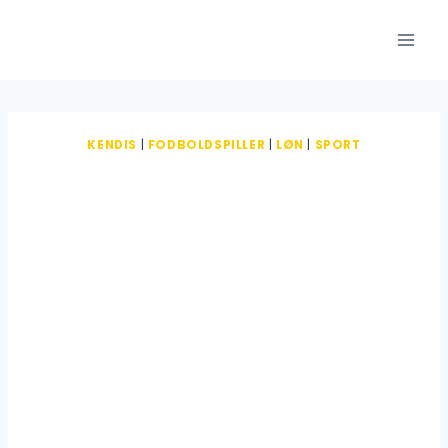
Fortsæt
til
indhold
KENDIS
|
FODBOLDSPILLER
|
LØN
|
SPORT