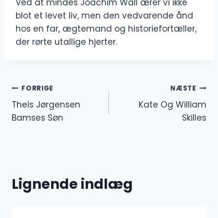
Ved at mindes Joachim Wall ærer vi ikke
blot et levet liv, men den vedvarende ånd
hos en far, ægtemand og historiefortæller,
der rørte utallige hjerter.
Indlægsnavigation
FORRIGE
NÆSTE
Theis Jørgensen
Kate Og William
Bamses Søn
Skilles
Lignende indlæg