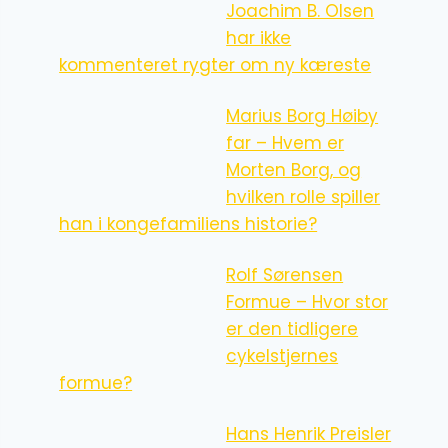
Joachim B. Olsen
har ikke
kommenteret rygter om ny kæreste
Marius Borg Høiby
far – Hvem er
Morten Borg, og
hvilken rolle spiller
han i kongefamiliens historie?
Rolf Sørensen
Formue – Hvor stor
er den tidligere
cykelstjernes
formue?
Hans Henrik Preisler