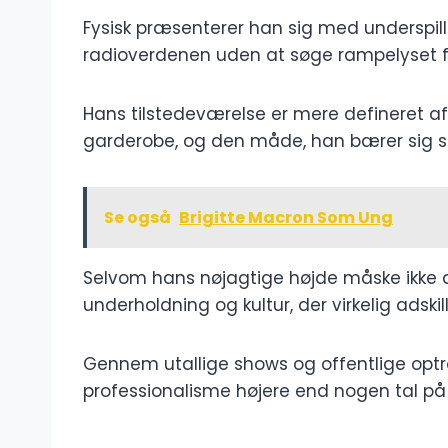
Fysisk præsenterer han sig med underspill
radioverdenen uden at søge rampelyset f
Hans tilstedeværelse er mere defineret af 
garderobe, og den måde, han bærer sig selv
Se også
Brigitte Macron Som Ung
Selvom hans nøjagtige højde måske ikke di
underholdning og kultur, der virkelig adski
Gennem utallige shows og offentlige op
professionalisme højere end nogen tal p