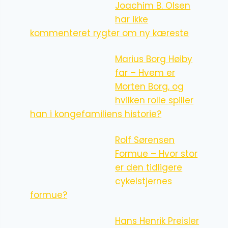
Joachim B. Olsen
har ikke
kommenteret rygter om ny kæreste
Marius Borg Høiby
far – Hvem er
Morten Borg, og
hvilken rolle spiller
han i kongefamiliens historie?
Rolf Sørensen
Formue – Hvor stor
er den tidligere
cykelstjernes
formue?
Hans Henrik Preisler