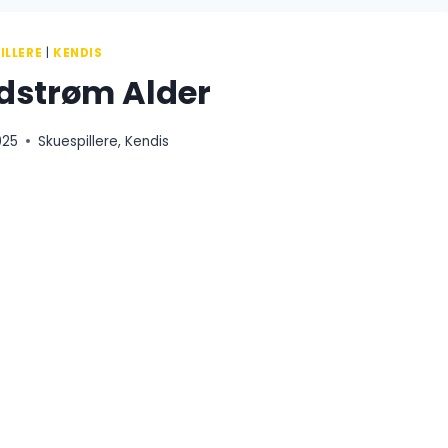
ILLERE
|
KENDIS
ldstrøm Alder
025
Skuespillere
,
Kendis