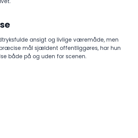
ivet.
lse
 udtryksfulde ansigt og livlige væremåde, men
om præcise mål sjældent offentliggøres, har hun
lse både på og uden for scenen.