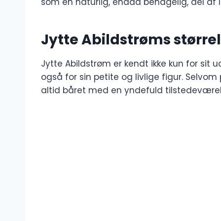
som en naturlig, endda behagelig, del af l
Jytte Abildstrøms større
Jytte Abildstrøm er kendt ikke kun for sit
også for sin petite og livlige figur. Selv
altid båret med en yndefuld tilstedevære