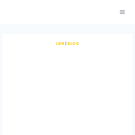
Fortsæt
til
indhold
LØN
|
BLOG