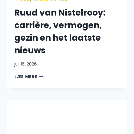
KENDIS
|
FODBOLDSPILLER
Ruud van Nistelrooy:
carrière, vermogen,
gezin en het laatste
nieuws
juli 16, 2026
RUUD
LÆS MERE
VAN
NISTELROOY:
CARRIÈRE,
VERMOGEN,
GEZIN
EN
HET
LAATSTE
NIEUWS