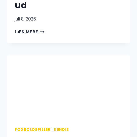
ud
juli 8, 2026
VIKTOR
LÆS MERE
AXELSEN
SKADET:
SER
IKKE
SUPERPOSITIVT
UD
FODBOLDSPILLER
|
KENDIS