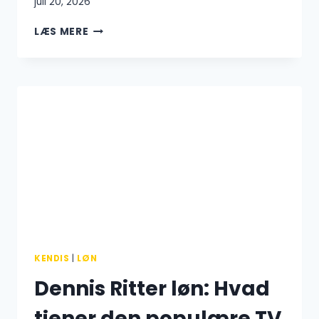
juli 20, 2026
HAR
LÆS MERE
CHRISTIAN
WAHLGREEN
BØRN?
SANDHEDEN
OM
FAMILIELIVET
MED
JEANETTE
OTTESEN
KENDIS
|
LØN
Dennis Ritter løn: Hvad
tjener den populære TV