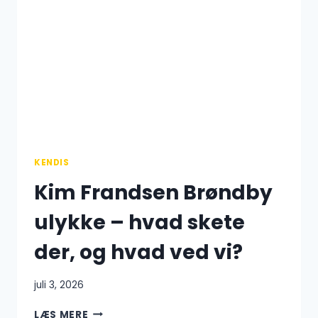
KOMMER
LIONEL
MESSI
TILBAGE
TIL
FC
BARCELONA?
KENDIS
Kim Frandsen Brøndby
ulykke – hvad skete
der, og hvad ved vi?
juli 3, 2026
KIM
LÆS MERE