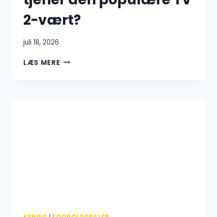
2-vært?
juli 18, 2026
DENNIS
LÆS MERE
RITTER
LØN:
HVAD
TJENER
DEN
POPULÆRE
TV
2-
VÆRT?