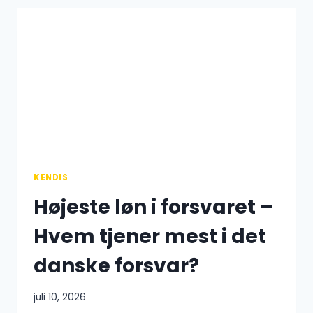
HÅNDBOLDSPILLER?
ALT
OM
LØN,
BONUSSER
OG
INDTJENING
KENDIS
Højeste løn i forsvaret –
Hvem tjener mest i det
danske forsvar?
juli 10, 2026