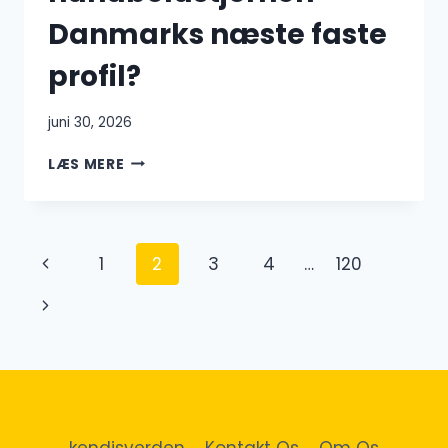
Danmarks næste faste
profil?
juni 30, 2026
THOMAS
LÆS MERE
ARNOLDSEN
LANDSHOLD
–
BLIVER
Side
Forrige
1
2
3
4
…
120
HÅNDBOLDSTJERNEN
DANMARKS
navigation
side
Næste
NÆSTE
FASTE
side
PROFIL?
kendisverden
Kontakt Os
Om Os