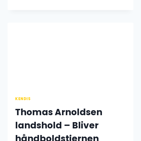
FRANDSEN
BRØNDBY
ULYKKE
–
HVAD
SKETE
DER,
OG
HVAD
VED
VI?
KENDIS
Thomas Arnoldsen
landshold – Bliver
håndboldstjernen