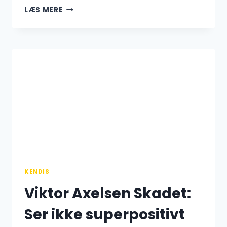
HØJESTE
LÆS MERE
LØN
I
FORSVARET
–
HVEM
TJENER
MEST
I
DET
DANSKE
FORSVAR?
KENDIS
Viktor Axelsen Skadet:
Ser ikke superpositivt