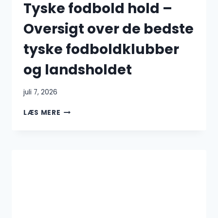
Tyske fodbold hold –
Oversigt over de bedste
tyske fodboldklubber
og landsholdet
juli 7, 2026
TYSKE
LÆS MERE
FODBOLD
HOLD
–
OVERSIGT
OVER
DE
BEDSTE
TYSKE
FODBOLDKLUBBER
OG