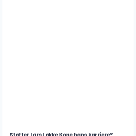
Støtter Lars Løkke Kone hans karriere?