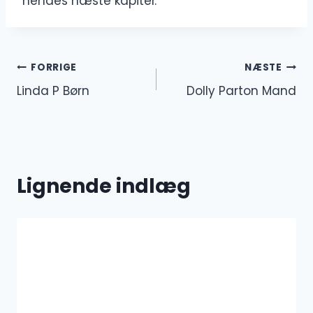
hendes næste kapitel.
Indlægsnavigation
FORRIGE
NÆSTE
Linda P Børn
Dolly Parton Mand
Lignende indlæg