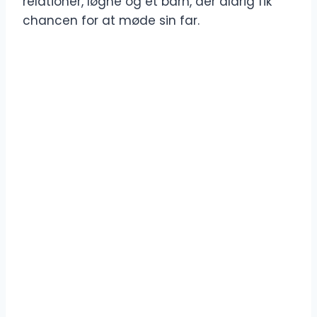
relationer, løgne og et barn, der aldrig fik
chancen for at møde sin far.