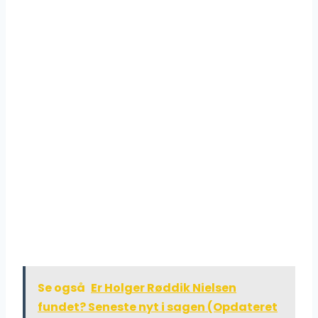
Se også
Er Holger Røddik Nielsen
fundet? Seneste nyt i sagen (Opdateret