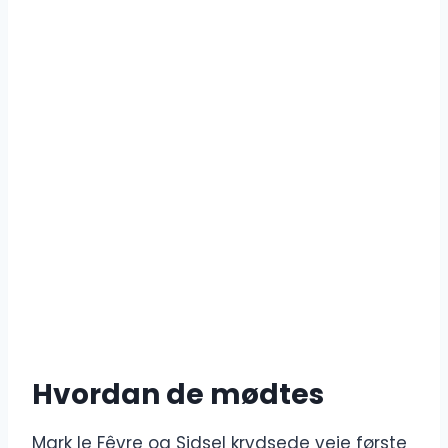
Hvordan de mødtes
Mark le Fêvre og Sidsel krydsede veje første