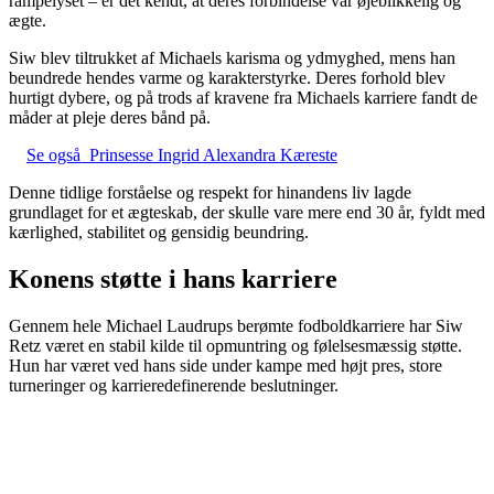
rampelyset – er det kendt, at deres forbindelse var øjeblikkelig og
ægte.
Siw blev tiltrukket af Michaels karisma og ydmyghed, mens han
beundrede hendes varme og karakterstyrke. Deres forhold blev
hurtigt dybere, og på trods af kravene fra Michaels karriere fandt de
måder at pleje deres bånd på.
Se også
Prinsesse Ingrid Alexandra Kæreste
Denne tidlige forståelse og respekt for hinandens liv lagde
grundlaget for et ægteskab, der skulle vare mere end 30 år, fyldt med
kærlighed, stabilitet og gensidig beundring.
Konens støtte i hans karriere
Gennem hele Michael Laudrups berømte fodboldkarriere har Siw
Retz været en stabil kilde til opmuntring og følelsesmæssig støtte.
Hun har været ved hans side under kampe med højt pres, store
turneringer og karrieredefinerende beslutninger.