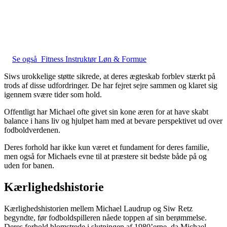
Se også
Fitness Instruktør Løn & Formue
Siws urokkelige støtte sikrede, at deres ægteskab forblev stærkt på
trods af disse udfordringer. De har fejret sejre sammen og klaret sig
igennem svære tider som hold.
Offentligt har Michael ofte givet sin kone æren for at have skabt
balance i hans liv og hjulpet ham med at bevare perspektivet ud over
fodboldverdenen.
Deres forhold har ikke kun været et fundament for deres familie,
men også for Michaels evne til at præstere sit bedste både på og
uden for banen.
Kærlighedshistorie
Kærlighedshistorien mellem Michael Laudrup og Siw Retz
begyndte, før fodboldspilleren nåede toppen af sin berømmelse.
Deres forhold blomstrede i slutningen af 1980’erne, da Michael