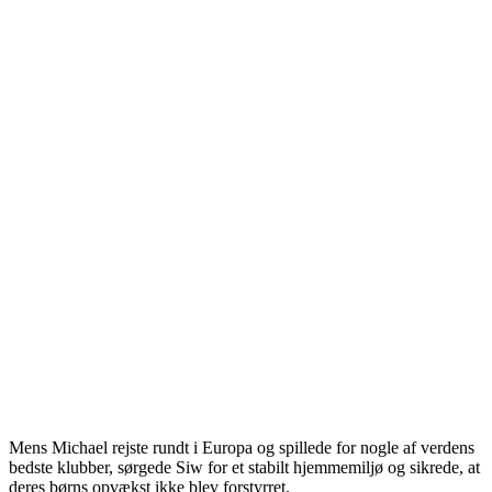
Mens Michael rejste rundt i Europa og spillede for nogle af verdens
bedste klubber, sørgede Siw for et stabilt hjemmemiljø og sikrede, at
deres børns opvækst ikke blev forstyrret.