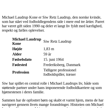
Michael Laudrup Kone er Siw Retz Laudrup, den norske kvinde,
som har stået ved fodboldlegendens side i mere end tre årtier. Parret
har været gift siden 1990 og deler et langt liv fyldt med kærlighed,
respekt og fælles oplevelser.
Michael Laudrup
Siw Retz Laudrup
Kone
Højde
1,83 m
Alder
59 år
Fødselsdato
15. juni 1964
Fødested
Frederiksberg, Danmark
Tidligere professionel
Profession
fodboldspiller, træner
Siw har spillet en central rolle i Michael Laudrups liv, både som
støttende partner under hans imponerende fodboldkarriere og som
hjørnestenen i deres familie.
Sammen har de opfostret børn og skabt et varmt hjem, mens de har
navigeret gennem livets mange forandringer. Historien om Michael