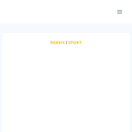
Fortsæt
til
indhold
KENDIS
|
SPORT