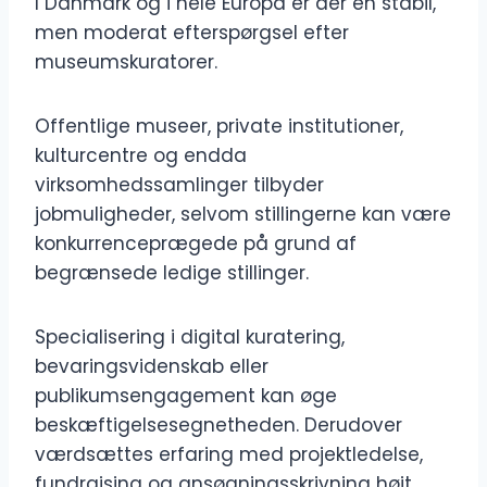
I Danmark og i hele Europa er der en stabil,
men moderat efterspørgsel efter
museumskuratorer.
Offentlige museer, private institutioner,
kulturcentre og endda
virksomhedssamlinger tilbyder
jobmuligheder, selvom stillingerne kan være
konkurrenceprægede på grund af
begrænsede ledige stillinger.
Specialisering i digital kuratering,
bevaringsvidenskab eller
publikumsengagement kan øge
beskæftigelsesegnetheden. Derudover
værdsættes erfaring med projektledelse,
fundraising og ansøgningsskrivning højt.