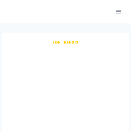
Fortsæt
til
indhold
LØN
|
KENDIS