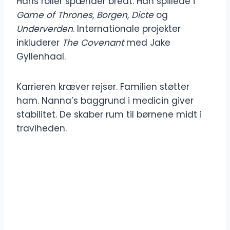
Hans roller spænder bredt. Han spillede i
Game of Thrones
,
Borgen
,
Dicte
og
Underverden
. Internationale projekter
inkluderer
The Covenant
med Jake
Gyllenhaal.
Karrieren kræver rejser. Familien støtter
ham. Nanna’s baggrund i medicin giver
stabilitet. De skaber rum til børnene midt i
travlheden.