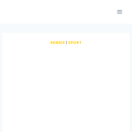
Fortsæt
til
indhold
KENDIS
|
SPORT