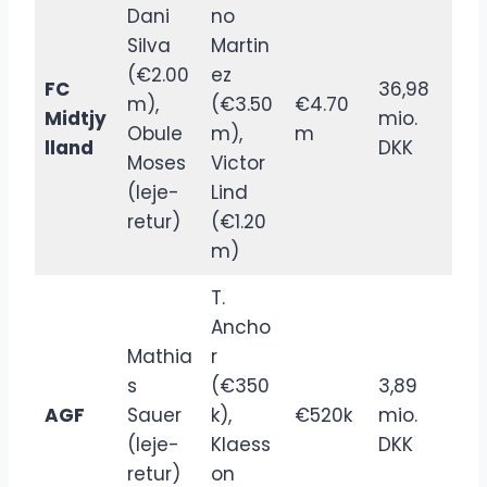
Dani
no
Silva
Martin
(€2.00
ez
FC
36,98
m),
(€3.50
€4.70
Midtjy
mio.
Obule
m),
m
lland
DKK
Moses
Victor
(leje-
Lind
retur)
(€1.20
m)
T.
Ancho
Mathia
r
s
(€350
3,89
AGF
Sauer
k),
€520k
mio.
(leje-
Klaess
DKK
retur)
on