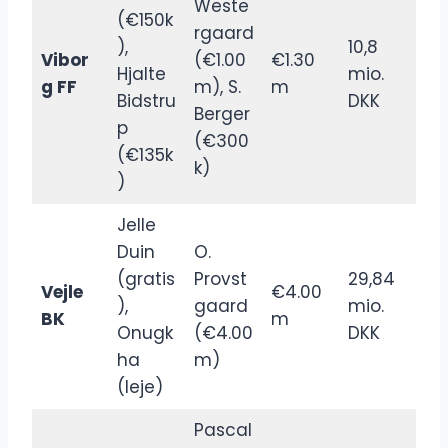
Weste
(€150k
rgaard
),
10,8
Vibor
(€1.00
€1.30
Hjalte
mio.
g FF
m), S.
m
Bidstru
DKK
Berger
p
(€300
(€135k
k)
)
Jelle
Duin
O.
(gratis
Provst
29,84
Vejle
€4.00
),
gaard
mio.
BK
m
Onugk
(€4.00
DKK
ha
m)
(leje)
Pascal