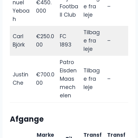
nuel
€450.
Footba
e fra
–
Yeboa
000
ll Club
leje
h
Tilbag
Carl
€250.0
FC
e fra
–
Björk
00
1893
leje
Patro
Eisden
Tilbag
Justin
€700.0
Maas
e fra
–
Che
00
mech
leje
elen
Afgange
Marke
Transf
Transf