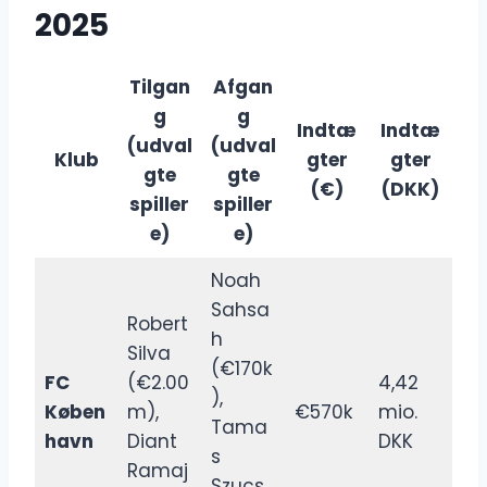
2025
Tilgan
Afgan
g
g
Indtæ
Indtæ
(udval
(udval
Klub
gter
gter
gte
gte
(€)
(DKK)
spiller
spiller
e)
e)
Noah
Sahsa
Robert
h
Silva
(€170k
FC
(€2.00
4,42
),
Køben
m),
€570k
mio.
Tama
havn
Diant
DKK
s
Ramaj
Szucs