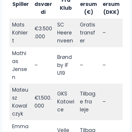
Fra
Spiller
dsvær
ersum
ersum
Klub
di
(€)
(DKK)
Mats
SC
Gratis
€3.500
Kohler
Heere
transf
–
.000
t
nveen
er
Mathi
Brønd
as
–
by IF
–
–
Jense
U19
n
Mateu
GKS
Tilbag
sz
€1.500.
Katowi
e fra
–
Kowal
000
ce
leje
czyk
Emma
Vejle
Tilbag