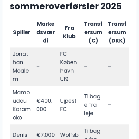
sommeroverførsler 2025
Marke
Transf
Transf
Fra
Spiller
dsvær
ersum
ersum
Klub
di
(€)
(DKK)
Jonat
FC
han
Køben
–
–
–
Moale
havn
m
U19
Mamo
Tilbag
udou
€400.
Ujpest
e fra
–
Karam
000
FC
leje
oko
Tilbag
Denis
€7.000
Wolfsb