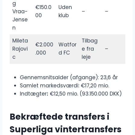
g
€150.0
Uden
Vraa-
–
–
00
klub
Jense
n
Mileta
Tilbag
€2.000
Watfor
Rajovi
e fra
–
.000
d FC
c
leje
Gennemsnitsalder (afgange): 23,6 år
Samlet markedsværdi: €17,20 mio.
Indtægter
:
€12,50 mio. (93.150.000 DKK)
Bekræftede transfers i
Superliga vintertransfers