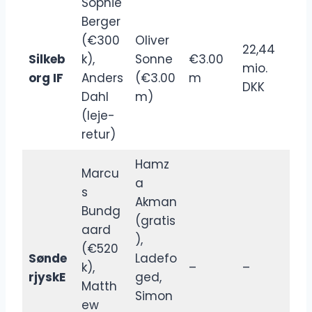
Sophie
Berger
(€300
Oliver
22,44
Silkeb
k),
Sonne
€3.00
mio.
org IF
Anders
(€3.00
m
DKK
Dahl
m)
(leje-
retur)
Hamz
Marcu
a
s
Akman
Bundg
(gratis
aard
),
(€520
Sønde
Ladefo
k),
–
–
rjyskE
ged,
Matth
Simon
ew