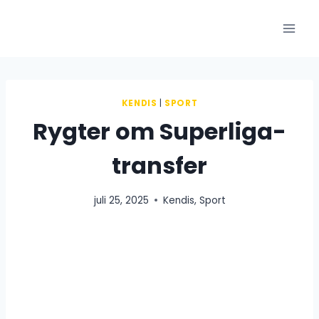
Fortsæt
til
indhold
KENDIS
|
SPORT
Rygter om Superliga-
transfer
juli 25, 2025
Kendis
,
Sport