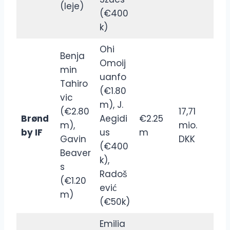
(leje)
(€400
k)
Ohi
Benja
Omoij
min
uanfo
Tahiro
(€1.80
vic
m), J.
(€2.80
17,71
Brønd
Aegidi
€2.25
m),
mio.
by IF
us
m
Gavin
DKK
(€400
Beaver
k),
s
Radoš
(€1.20
ević
m)
(€50k)
Emilia