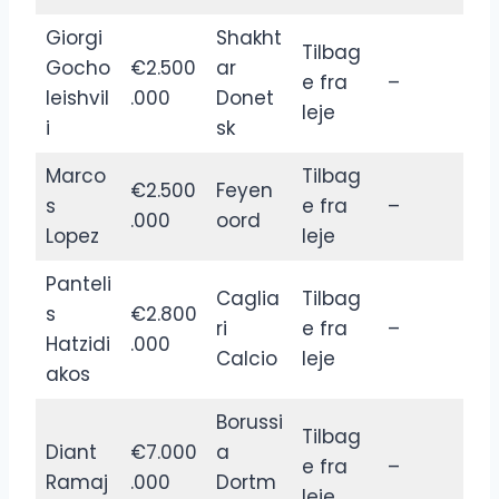
Giorgi
Shakht
Tilbag
Gocho
€2.500
ar
e fra
–
leishvil
.000
Donet
leje
i
sk
Marco
Tilbag
€2.500
Feyen
s
e fra
–
.000
oord
Lopez
leje
Panteli
Caglia
Tilbag
s
€2.800
ri
e fra
–
Hatzidi
.000
Calcio
leje
akos
Borussi
Tilbag
Diant
€7.000
a
e fra
–
Ramaj
.000
Dortm
leje