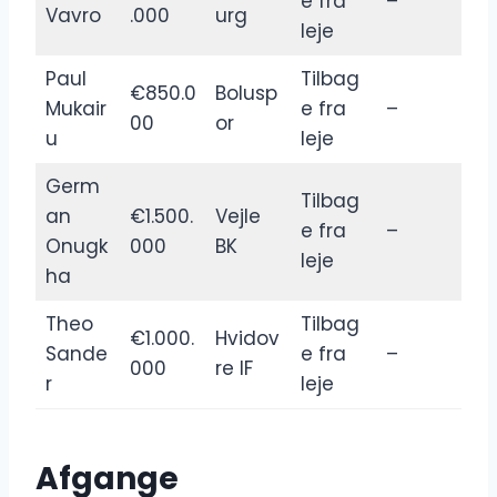
e fra
–
Vavro
.000
urg
leje
Paul
Tilbag
€850.0
Bolusp
Mukair
e fra
–
00
or
u
leje
Germ
Tilbag
an
€1.500.
Vejle
e fra
–
Onugk
000
BK
leje
ha
Theo
Tilbag
€1.000.
Hvidov
Sande
e fra
–
000
re IF
r
leje
Afgange