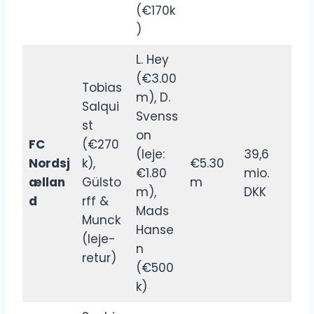
(€170k
)
L. Hey
(€3.00
Tobias
m), D.
Salqui
Svenss
st
on
FC
(€270
(leje:
39,6
Nordsj
k),
€5.30
€1.80
mio.
ællan
Gülsto
m
m),
DKK
d
rff &
Mads
Munck
Hanse
(leje-
n
retur)
(€500
k)