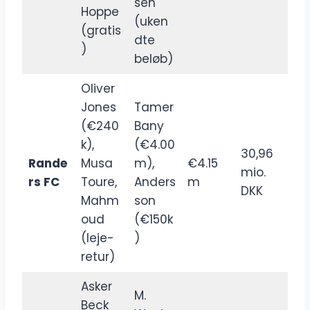
sen
Hoppe
(uken
(gratis
dte
)
beløb)
Oliver
Jones
Tamer
(€240
Bany
k),
(€4.00
30,96
Rande
Musa
m),
€4.15
mio.
rs FC
Toure,
Anders
m
DKK
Mahm
son
oud
(€150k
(leje-
)
retur)
Asker
M.
Beck