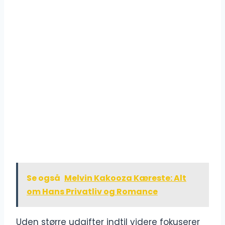
Se også
Melvin Kakooza Kæreste: Alt
om Hans Privatliv og Romance
Uden større udgifter indtil videre fokuserer