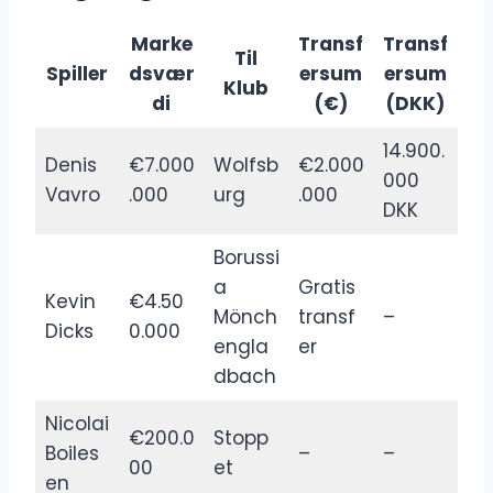
Marke
Transf
Transf
Til
Spiller
dsvær
ersum
ersum
Klub
di
(€)
(DKK)
14.900.
Denis
€7.000
Wolfsb
€2.000
000
Vavro
.000
urg
.000
DKK
Borussi
a
Gratis
Kevin
€4.50
Mönch
transf
–
Dicks
0.000
engla
er
dbach
Nicolai
€200.0
Stopp
Boiles
–
–
00
et
en