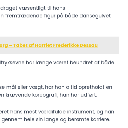
idraget væsentligt til hans
l en fremtrædende figur på både dansegulvet
sorg – Tabet af Harriet Frederikke Dessau
udtryksevne har længe været beundret af både
ise mål eller vægt, har han altid opretholdt en
den krævende koreografi, han har udført.
æret hans mest værdifulde instrument, og han
 gennem hele sin lange og berømte karriere.