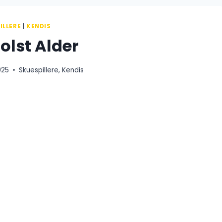
ILLERE
|
KENDIS
Holst Alder
025
Skuespillere
,
Kendis