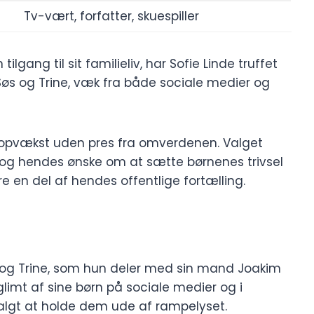
Tv-vært, forfatter, skuespiller
lgang til sit familieliv, har Sofie Linde truffet
 Søs og Trine, væk fra både sociale medier og
t opvækst uden pres fra omverdenen. Valget
og hendes ønske om at sætte børnenes trivsel
ere en del af hendes offentlige fortælling.
Søs og Trine, som hun deler med sin mand Joakim
glimt af sine børn på sociale medier og i
valgt at holde dem ude af rampelyset.