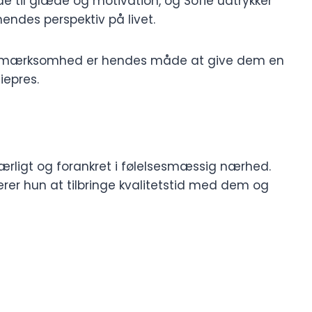
de til glæde og motivation, og Sofie udtrykker
endes perspektiv på livet.
opmærksomhed er hendes måde at give dem en
iepres.
 kærligt og forankret i følelsesmæssig nærhed.
iterer hun at tilbringe kvalitetstid med dem og