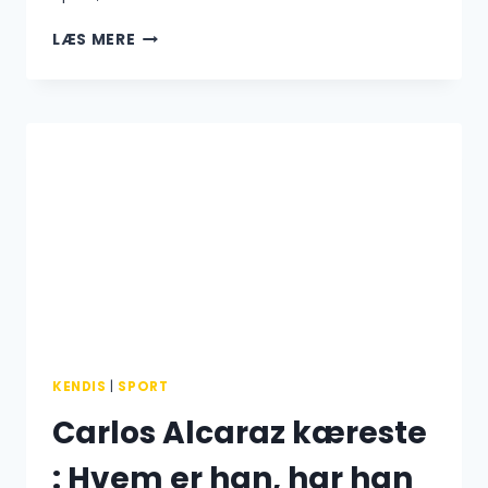
MAGNUS
LÆS MERE
CORTS
KÆRLIGHED:
HVEM
ER
HANS
MAGNUS
CORT
KÆRESTE?
KENDIS
|
SPORT
Carlos Alcaraz kæreste
: Hvem er han, har han