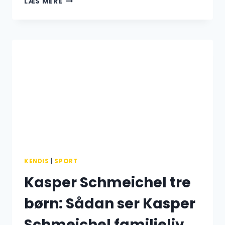
LÆS MERE
WOZNIACKI
GRAVID:
FAMILIEFORØGELSE
OG
LIVET
SOM
MOR
TIL
TRE
KENDIS
|
SPORT
Kasper Schmeichel tre
børn: Sådan ser Kasper
Schmeichel familieliv