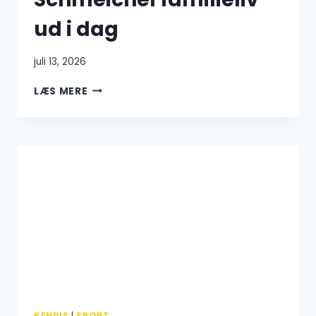
ud i dag
juli 13, 2026
KASPER
LÆS MERE
SCHMEICHEL
TRE
BØRN:
SÅDAN
SER
KASPER
SCHMEICHEL
FAMILIELIV
UD
I
DAG