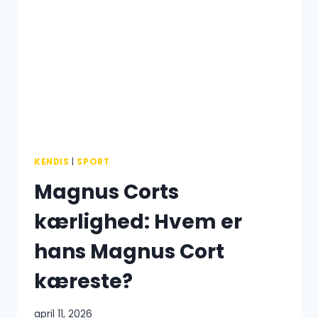
ULYKKE:
ANJA
ANDERSEN
SKULLE
GIFTES
TIL
APRIL
KENDIS
|
SPORT
Magnus Corts
kærlighed: Hvem er
hans Magnus Cort
kæreste?
april 11, 2026