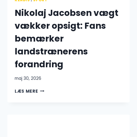
KENDIS
|
SPORT
Nikolaj Jacobsen vægt
vækker opsigt: Fans
bemærker
landstrænerens
forandring
maj 30, 2026
NIKOLAJ
LÆS MERE
JACOBSEN
VÆGT
VÆKKER
OPSIGT:
FANS
BEMÆRKER
LANDSTRÆNERENS