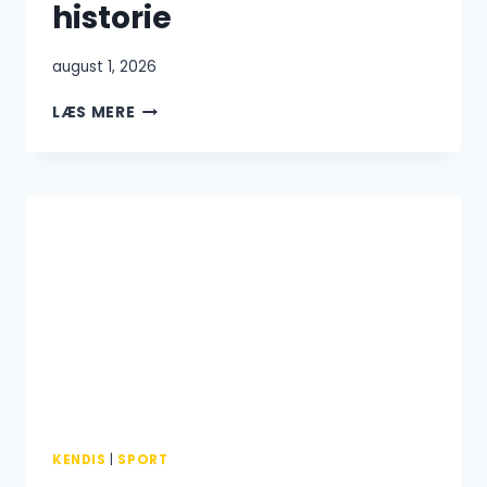
historie
august 1, 2026
METTE
LÆS MERE
TRANBORG
OG
JESPER
JENSEN:
FORHOLD,
KARRIERE
OG
DEN
FULDE
HISTORIE
KENDIS
|
SPORT