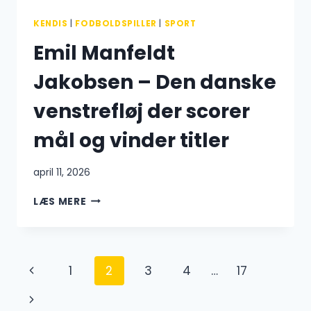
RYGTERNE
I
KENDIS
|
FODBOLDSPILLER
|
SPORT
2026?
Emil Manfeldt
Jakobsen – Den danske
venstrefløj der scorer
mål og vinder titler
april 11, 2026
EMIL
LÆS MERE
MANFELDT
JAKOBSEN
–
DEN
Side
Forrige
1
2
3
4
…
17
DANSKE
VENSTREFLØJ
navigation
side
Næste
DER