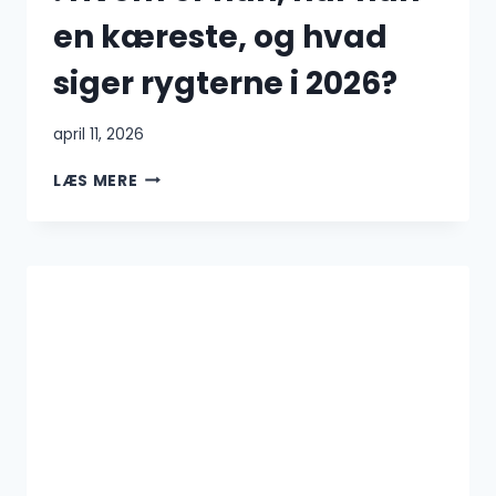
en kæreste, og hvad
siger rygterne i 2026?
april 11, 2026
CARLOS
LÆS MERE
ALCARAZ
KÆRESTE
:
HVEM
ER
HAN,
HAR
HAN
EN
KÆRESTE,
OG
HVAD
SIGER