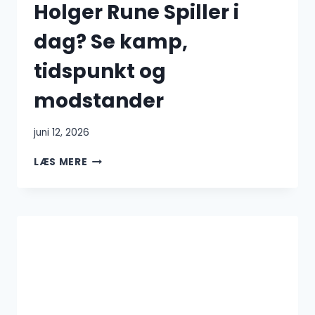
Holger Rune Spiller i
dag? Se kamp,
tidspunkt og
modstander
juni 12, 2026
HOLGER
LÆS MERE
RUNE
SPILLER
I
DAG?
SE
KAMP,
TIDSPUNKT
OG
MODSTANDER