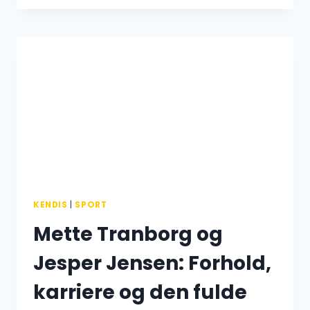
NÆSTE
KAMP
–
DATO,
TIDSPUNKT
OG
MODSTANDER
KENDIS
|
SPORT
Mette Tranborg og
Jesper Jensen: Forhold,
karriere og den fulde