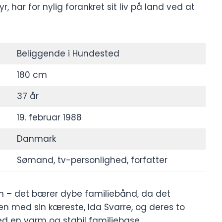
r, har for nylig forankret sit liv på land ved at
Beliggende i Hundested
180 cm
37 år
19. februar 1988
Danmark
Sømand, tv-personlighed, forfatter
jem – det bærer dybe familiebånd, da det
en med sin kæreste, Ida Svarre, og deres to
ed en varm og stabil familiebase.