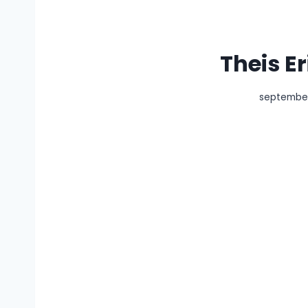
Theis E
september