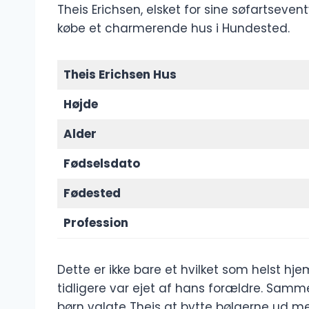
Theis Erichsen, elsket for sine søfartseventy
købe et charmerende hus i Hundested.
Theis Erichsen Hus
Højde
Alder
Fødselsdato
Fødested
Profession
Dette er ikke bare et hvilket som helst h
tidligere var ejet af hans forældre. Samm
børn valgte Theis at bytte bølgerne ud m