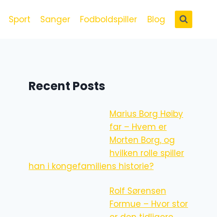
Sport
Sanger
Fodboldspiller
Blog
Recent Posts
Marius Borg Høiby
far – Hvem er
Morten Borg, og
hvilken rolle spiller
han i kongefamiliens historie?
Rolf Sørensen
Formue – Hvor stor
er den tidligere