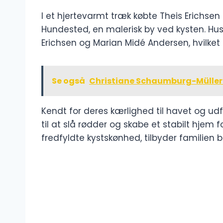
I et hjertevarmt træk købte Theis Erichsen
Hundested, en malerisk by ved kysten. Huset
Erichsen og Marian Midé Andersen, hvilket 
Se også
Christiane Schaumburg-Müller
Kendt for deres kærlighed til havet og udf
til at slå rødder og skabe et stabilt hjem 
fredfyldte kystskønhed, tilbyder familien bå