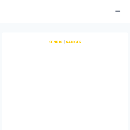
Fortsæt
til
indhold
KENDIS
|
SANGER