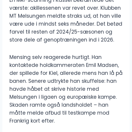
En MRI-scanning i Kassel bekræftede det
værste: akillessenen var revet over. Klubben
MT Melsungen meldte straks ud, at han ville
være ude i mindst seks måneder. Det betød
farvel til resten af 2024/25-sæsonen og
store dele af genoptræningen ind i 2026.
Mensing selv reagerede hurtigt. Han
kontaktede holdkammeraten Emil Madsen,
der spillede for Kiel, allerede mens han lå på
banen. Senere udtrykte han skuffelse: han
havde håbet at skrive historie med
Melsungen i ligaen og europæiske kampe.
Skaden ramte også landsholdet – han
måtte melde afbud til testkampe mod
Frankrig kort efter.