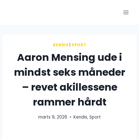
Fortsæt
til
indhold
KENDIS
|
SPORT
Aaron Mensing ude i
mindst seks måneder
– revet akillessene
rammer hårdt
marts 9, 2026
Kendis
,
Sport