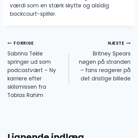
værdi som en stærk skytte og alsidig
backcourt-spiller.
Indlægsnavigation
FORRIGE
NÆSTE
Sabrina Tekle
Britney Spears
springer ud som
nøgen på stranden
podcastvært – Ny
– fans reagerer på
karriere efter
det dristige billede
skilsmissen fra
Tobias Rahim
Lignende indlæg