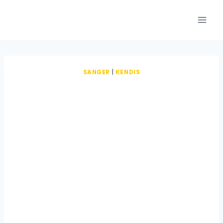
Fortsæt
til
indhold
SANGER
|
KENDIS