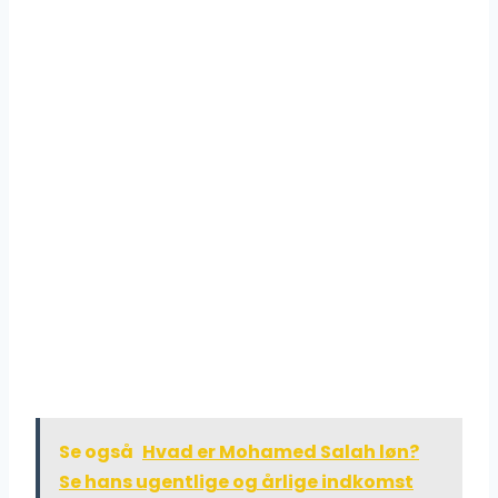
Se også
Hvad er Mohamed Salah løn?
Se hans ugentlige og årlige indkomst