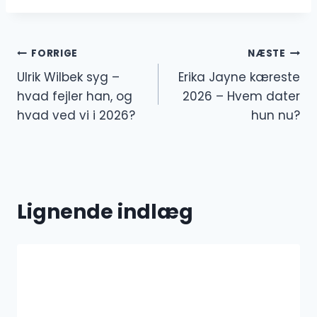
Indlægsnavigation
FORRIGE
NÆSTE
Ulrik Wilbek syg –
Erika Jayne kæreste
hvad fejler han, og
2026 – Hvem dater
hvad ved vi i 2026?
hun nu?
Lignende indlæg