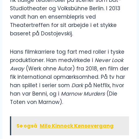
fik tidlige teaterroller på scener som bat-
Studiotheater og Volksbühne Berlin. I 2013
vandt han en ensemblepris ved
Theatertreffen for sit arbejde i et stykke
baseret på Dostojevskij.
Hans filmkarriere tog fart med roller i tyske
produktioner. Han medvirkede i
Never Look
Away
(Werk ohne Autor) fra 2018, en film der
fik international opmærksomhed. På tv har
han spillet i serier som
Dark
på Netflix, hvor
han var Benni, og i
Marnow Murders
(Die
Toten von Marnow).
Se også
Milo Kinnock Kønsovergang