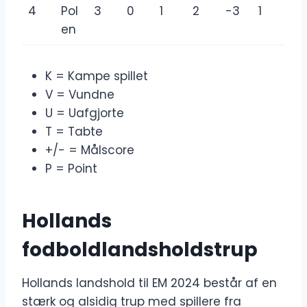
4
Pol
3
0
1
2
-3
1
en
K = Kampe spillet
V = Vundne
U = Uafgjorte
T = Tabte
+/- = Målscore
P = Point
Hollands
fodboldlandsholdstrup
Hollands landshold til EM 2024 består af en
stærk og alsidig trup med spillere fra