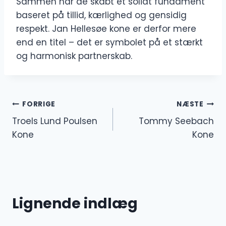
Sammen har de skabt et solidt fundament
baseret på tillid, kærlighed og gensidig
respekt. Jan Hellesøe kone er derfor mere
end en titel – det er symbolet på et stærkt
og harmonisk partnerskab.
Indlægsnavigation
FORRIGE
NÆSTE
Troels Lund Poulsen
Tommy Seebach
Kone
Kone
Lignende indlæg