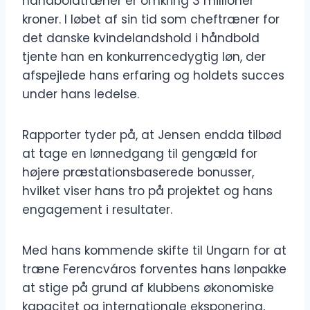
håndboldtræner er omkring 3 millioner
kroner. I løbet af sin tid som cheftræner for
det danske kvindelandshold i håndbold
tjente han en konkurrencedygtig løn, der
afspejlede hans erfaring og holdets succes
under hans ledelse.
Rapporter tyder på, at Jensen endda tilbød
at tage en lønnedgang til gengæld for
højere præstationsbaserede bonusser,
hvilket viser hans tro på projektet og hans
engagement i resultater.
Med hans kommende skifte til Ungarn for at
træne Ferencváros forventes hans lønpakke
at stige på grund af klubbens økonomiske
kapacitet og internationale eksponering,