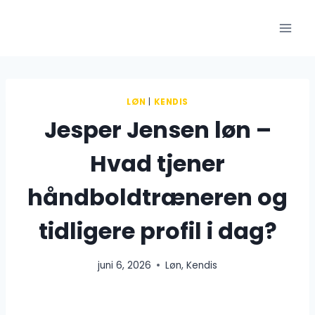
Fortsæt
til
indhold
LØN
|
KENDIS
Jesper Jensen løn –
Hvad tjener
håndboldtræneren og
tidligere profil i dag?
juni 6, 2026
Løn
,
Kendis