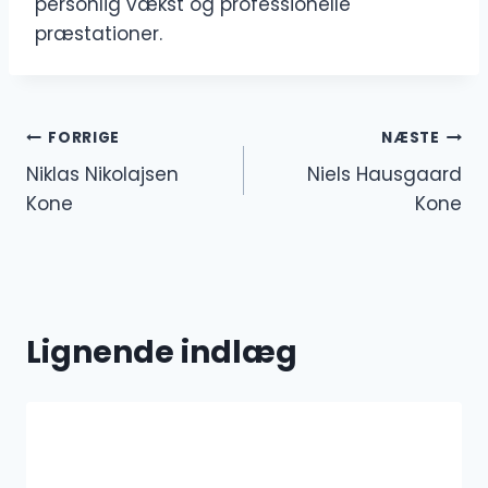
personlig vækst og professionelle
præstationer.
Indlægsnavigation
FORRIGE
NÆSTE
Niklas Nikolajsen
Niels Hausgaard
Kone
Kone
Lignende indlæg