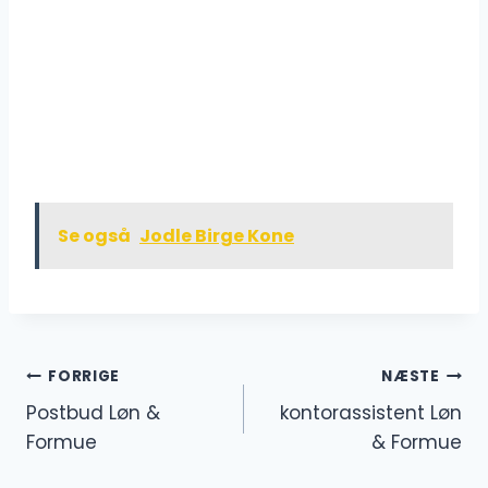
Se også
Jodle Birge Kone
Indlægsnavigation
FORRIGE
NÆSTE
Postbud Løn &
kontorassistent Løn
Formue
& Formue