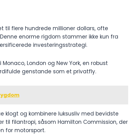
til flere hundrede millioner dollars, ofte
K. Denne enorme rigdom stammer ikke kun fra
rsificerede investeringsstrategi.
 Monaco, London og New York, en robust
ærdifulde genstande som et privatfly.
 Sygdom
mue klogt og kombinere luksusliv med bevidste
er til filantropi, såsom Hamilton Commission, der
en for motorsport.