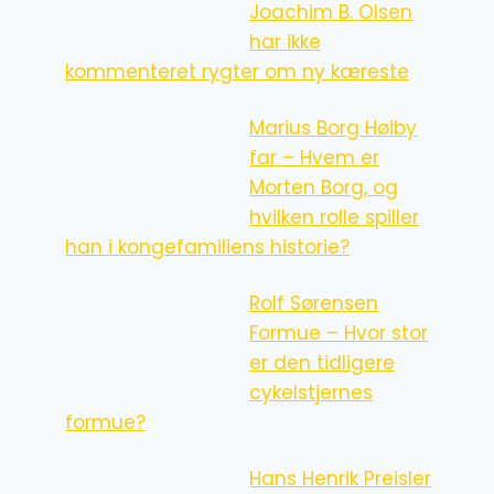
Joachim B. Olsen
har ikke
kommenteret rygter om ny kæreste
Marius Borg Høiby
far – Hvem er
Morten Borg, og
hvilken rolle spiller
han i kongefamiliens historie?
Rolf Sørensen
Formue – Hvor stor
er den tidligere
cykelstjernes
formue?
Hans Henrik Preisler