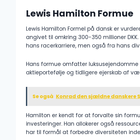
Lewis Hamilton Formue
Lewis Hamilton Formel på dansk er vurderet 
angivet til omkring 300-350 millioner DK
hans racerkarriere, men også fra hans dive
Hans formue omfatter luksusejendomme i
aktieportefølje og tidligere ejerskab af v
Se også
Konrad den sjældne danskere
Hamilton er kendt for at forvalte sin for
investeringer. Han allokerer også ressourc
har til formål at forbedre diversiteten ind