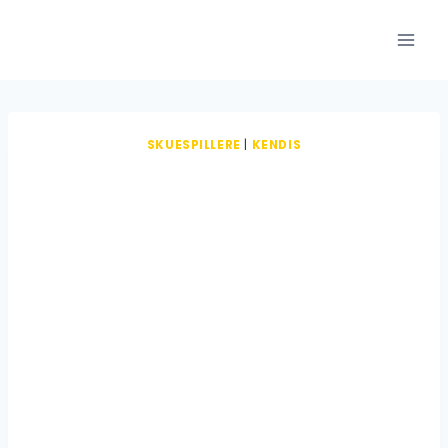
Fortsæt
til
indhold
SKUESPILLERE
|
KENDIS