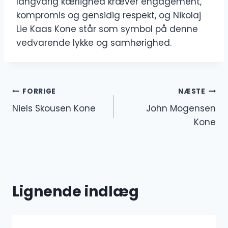
langvarig kærlighed kræver engagement,
kompromis og gensidig respekt, og Nikolaj
Lie Kaas Kone står som symbol på denne
vedvarende lykke og samhørighed.
Indlægsnavigation
FORRIGE
NÆSTE
Niels Skousen Kone
John Mogensen
Kone
Lignende indlæg