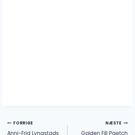
Indlægsnavigation
FORRIGE
NÆSTE
Anni-Frid Lyngstads
Golden Fill Paetch