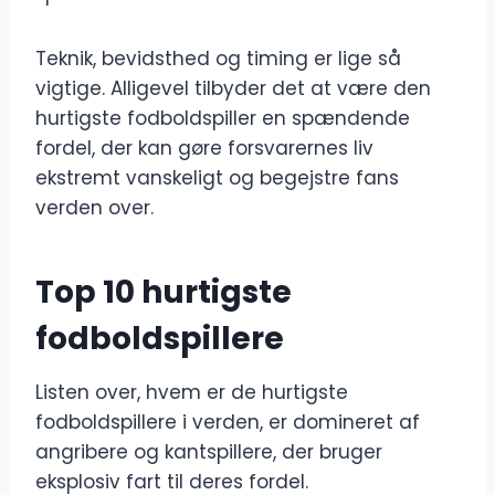
Teknik, bevidsthed og timing er lige så
vigtige. Alligevel tilbyder det at være den
hurtigste fodboldspiller en spændende
fordel, der kan gøre forsvarernes liv
ekstremt vanskeligt og begejstre fans
verden over.
Top 10 hurtigste
fodboldspillere
Listen over, hvem er de hurtigste
fodboldspillere i verden, er domineret af
angribere og kantspillere, der bruger
eksplosiv fart til deres fordel.