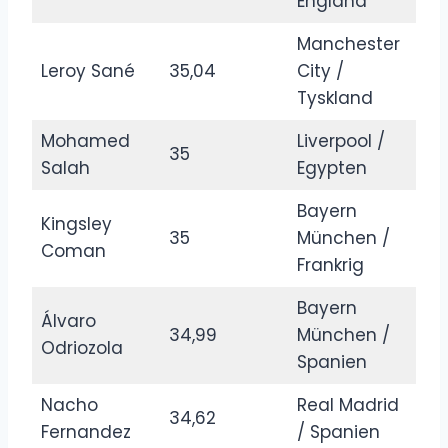
England
Manchester
Leroy Sané
35,04
City /
Tyskland
Mohamed
Liverpool /
35
Salah
Egypten
Bayern
Kingsley
35
München /
Coman
Frankrig
Bayern
Álvaro
34,99
München /
Odriozola
Spanien
Nacho
Real Madrid
34,62
Fernandez
/ Spanien