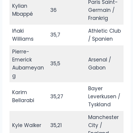
Paris Saint-
Kylian
36
Germain /
Mbappé
Frankrig
Iñaki
Athletic Club
35,7
Williams
/ Spanien
Pierre-
Emerick
Arsenal /
35,5
Aubameyan
Gabon
g
Bayer
Karim
35,27
Leverkusen /
Bellarabi
Tyskland
Manchester
Kyle Walker
35,21
City /