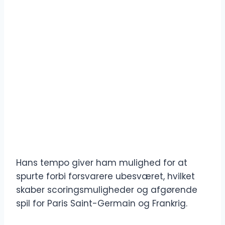
Hans tempo giver ham mulighed for at
spurte forbi forsvarere ubesværet, hvilket
skaber scoringsmuligheder og afgørende
spil for Paris Saint-Germain og Frankrig.