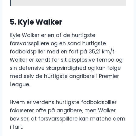
5. Kyle Walker
Kyle Walker er en af ​​de hurtigste
forsvarsspillere og en sand hurtigste
fodboldspiller med en fart på 35,21 km/t.
Walker er kendt for sit eksplosive tempo og
sin defensive skarpsindighed og kan følge
med selv de hurtigste angribere i Premier
League.
Hvem er verdens hurtigste fodboldspiller
fokuserer ofte på angribere, men Walker
beviser, at forsvarsspillere kan matche dem
i fart.