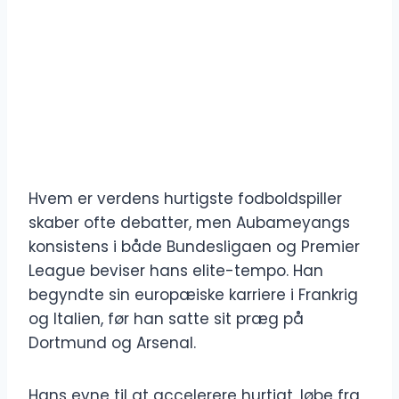
Hvem er verdens hurtigste fodboldspiller
skaber ofte debatter, men Aubameyangs
konsistens i både Bundesligaen og Premier
League beviser hans elite-tempo. Han
begyndte sin europæiske karriere i Frankrig
og Italien, før han satte sit præg på
Dortmund og Arsenal.
Hans evne til at accelerere hurtigt, løbe fra