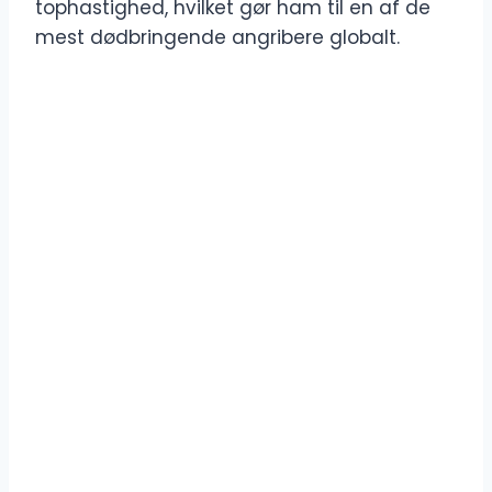
tophastighed, hvilket gør ham til en af ​​de
mest dødbringende angribere globalt.