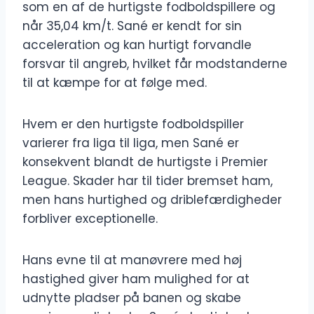
som en af ​​de hurtigste fodboldspillere og
når 35,04 km/t. Sané er kendt for sin
acceleration og kan hurtigt forvandle
forsvar til angreb, hvilket får modstanderne
til at kæmpe for at følge med.
Hvem er den hurtigste fodboldspiller
varierer fra liga til liga, men Sané er
konsekvent blandt de hurtigste i Premier
League. Skader har til tider bremset ham,
men hans hurtighed og driblefærdigheder
forbliver exceptionelle.
Hans evne til at manøvrere med høj
hastighed giver ham mulighed for at
udnytte pladser på banen og skabe