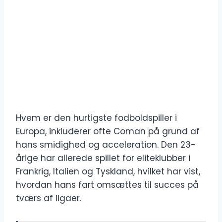
Hvem er den hurtigste fodboldspiller i
Europa, inkluderer ofte Coman på grund af
hans smidighed og acceleration. Den 23-
årige har allerede spillet for eliteklubber i
Frankrig, Italien og Tyskland, hvilket har vist,
hvordan hans fart omsættes til succes på
tværs af ligaer.