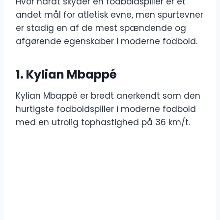
Hvor hårdt skyder en fodboldspiller er et
andet mål for atletisk evne, men spurtevner
er stadig en af ​​de mest spændende og
afgørende egenskaber i moderne fodbold.
1. Kylian Mbappé
Kylian Mbappé er bredt anerkendt som den
hurtigste fodboldspiller i moderne fodbold
med en utrolig tophastighed på 36 km/t.