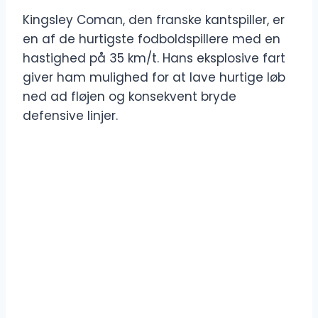
Kingsley Coman, den franske kantspiller, er
en af ​​de hurtigste fodboldspillere med en
hastighed på 35 km/t. Hans eksplosive fart
giver ham mulighed for at lave hurtige løb
ned ad fløjen og konsekvent bryde
defensive linjer.