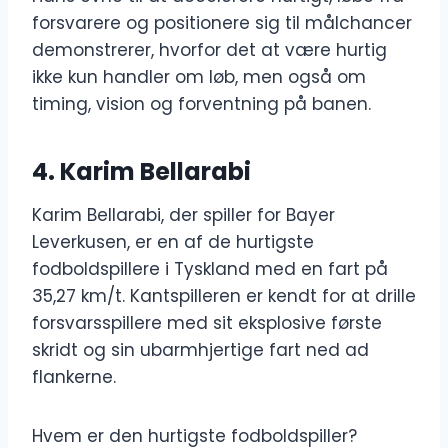
forsvarere og positionere sig til målchancer
demonstrerer, hvorfor det at være hurtig
ikke kun handler om løb, men også om
timing, vision og forventning på banen.
4. Karim Bellarabi
Karim Bellarabi, der spiller for Bayer
Leverkusen, er en af ​​de hurtigste
fodboldspillere i Tyskland med en fart på
35,27 km/t. Kantspilleren er kendt for at drille
forsvarsspillere med sit eksplosive første
skridt og sin ubarmhjertige fart ned ad
flankerne.
Hvem er den hurtigste fodboldspiller?