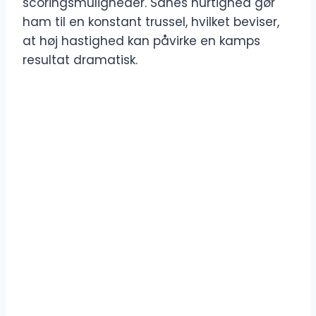
scoringsmuligheder. Sanés hurtighed gør
ham til en konstant trussel, hvilket beviser,
at høj hastighed kan påvirke en kamps
resultat dramatisk.