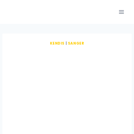
Fortsæt
til
indhold
KENDIS
|
SANGER