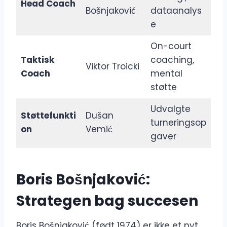
Head Coach
Bošnjaković
dataanalys
e
On-court
Taktisk
coaching,
Viktor Troicki
Coach
mental
støtte
Udvalgte
Støttefunkti
Dušan
turneringsop
on
Vemić
gaver
Boris Bošnjaković:
Strategen bag succesen
Boris Bošnjaković (født 1974) er ikke et nyt