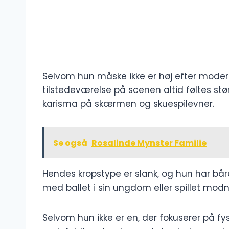
Selvom hun måske ikke er høj efter mod
tilstedeværelse på scenen altid føltes st
karisma på skærmen og skuespilevner.
Se også
Rosalinde Mynster Familie
Hendes kropstype er slank, og hun har bå
med ballet i sin ungdom eller spillet modn
Selvom hun ikke er en, der fokuserer på fy