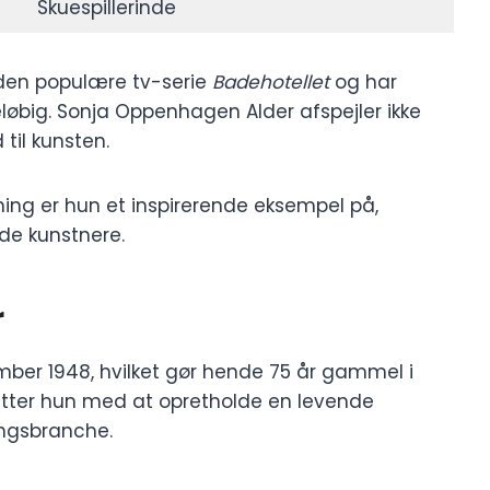
Skuespillerinde
i den populære tv-serie
Badehotellet
og har
eløbig. Sonja Oppenhagen Alder afspejler ikke
il kunsten.
ning er hun et inspirerende eksempel på,
ede kunstnere.
r
ber 1948, hvilket gør hende 75 år gammel i
sætter hun med at opretholde en levende
ingsbranche.