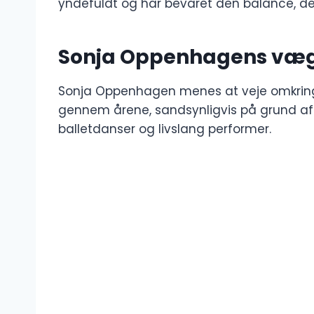
yndefuldt og har bevaret den balance, der 
Sonja Oppenhagens væ
Sonja Oppenhagen menes at veje omkring 
gennem årene, sandsynligvis på grund af si
balletdanser og livslang performer.