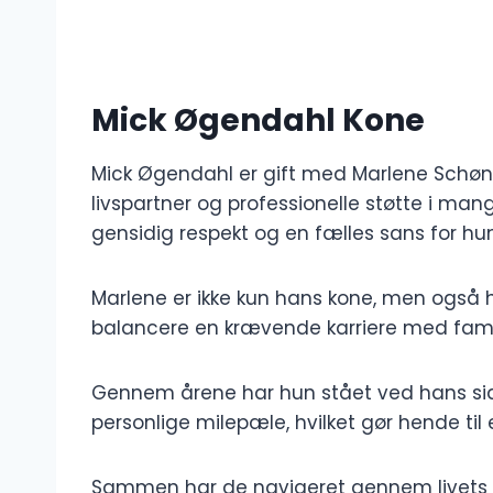
Mick Øgendahl Kone
Mick Øgendahl er gift med Marlene Schøni
livspartner og professionelle støtte i man
gensidig respekt og en fælles sans for hu
Marlene er ikke kun hans kone, men ogs
balancere en krævende karriere med famili
Gennem årene har hun stået ved hans sid
personlige milepæle, hvilket gør hende til 
Sammen har de navigeret gennem livets o