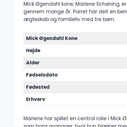
Mick Øgendahl kone, Marlene Schøning, er 
gennem mange år. Parret har delt en bemæ
ægteskab og familieliv med tre børn.
Mick Øgendahl Kone
Højde
Alder
Fødselsdato
Fødested
Erhverv
Marlene har spillet en central rolle i Mick
som hans manager, hvor hun hjælper med a