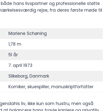
både hans livspartner og professionelle støtte
rkelsesværdig rejse, fra deres første møde til
Marlene Schøning
1,78 m
51 år
7. april 1973
Silkeborg, Danmark
Komiker, skuespiller, manuskriptforfatter
 Øgendahls liv, ikke kun som hustru, men også
t balancere hans travle karriere og privatliv.