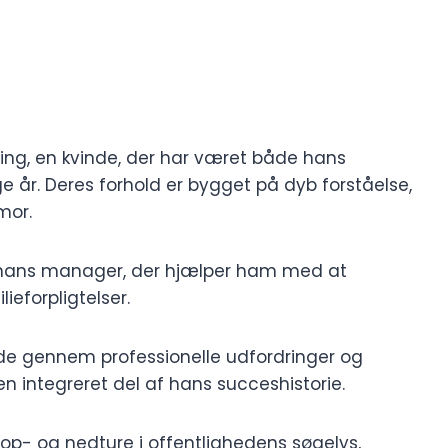
ng, en kvinde, der har været både hans
ge år. Deres forhold er bygget på dyb forståelse,
mor.
å hans manager, der hjælper ham med at
eforpligtelser.
e gennem professionelle udfordringer og
en integreret del af hans succeshistorie.
p- og nedture i offentlighedens søgelys,