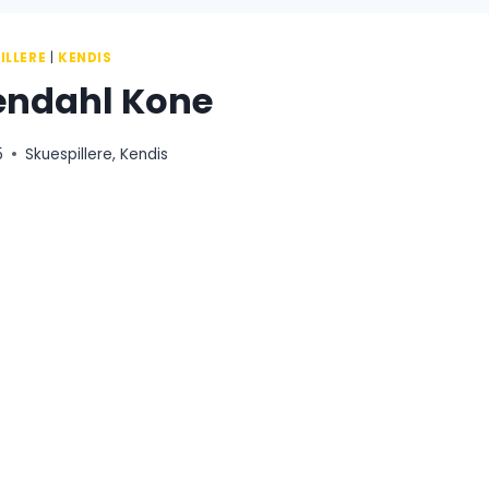
ILLERE
|
KENDIS
endahl Kone
5
Skuespillere
,
Kendis